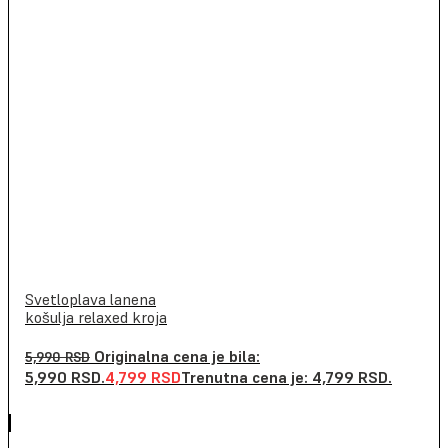
Svetloplava lanena
košulja relaxed kroja
Originalna cena je bila:
5,990
RSD
5,990 RSD.
4,799
RSD
Trenutna cena je: 4,799 RSD.