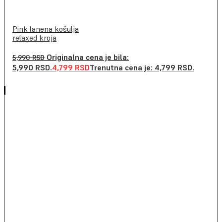
Pink lanena košulja
relaxed kroja
Originalna cena je bila:
5,990
RSD
5,990 RSD.
4,799
RSD
Trenutna cena je: 4,799 RSD.