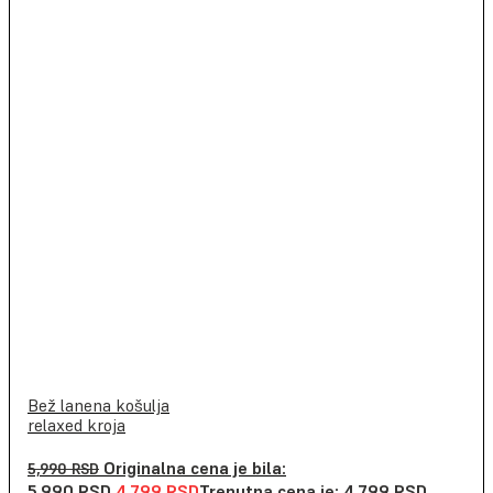
Bež lanena košulja
relaxed kroja
Originalna cena je bila:
5,990
RSD
5,990 RSD.
4,799
RSD
Trenutna cena je: 4,799 RSD.