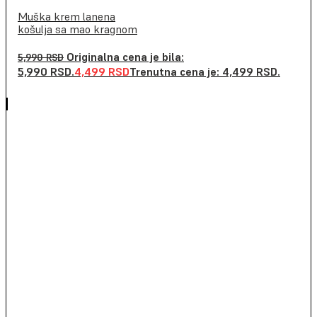
Muška krem lanena
košulja sa mao kragnom
Originalna cena je bila:
5,990
RSD
5,990 RSD.
4,499
RSD
Trenutna cena je: 4,499 RSD.