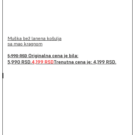
Muška bež lanena košulja
sa mao kragnom
Originalna cena je bila:
5,990
RSD
5,990 RSD.
4,199
RSD
Trenutna cena je: 4,199 RSD.