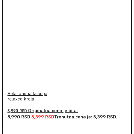
Bela lanena košulja
relaxed kroja
Originalna cena je bila:
5,990
RSD
5,990 RSD.
5,399
RSD
Trenutna cena je: 5,399 RSD.