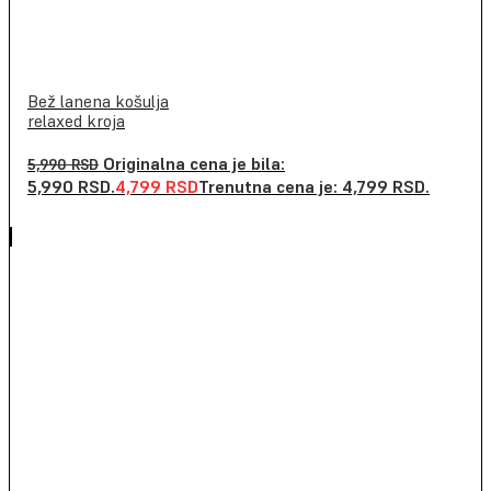
Bež lanena košulja
relaxed kroja
Originalna cena je bila:
5,990
RSD
5,990 RSD.
4,799
RSD
Trenutna cena je: 4,799 RSD.