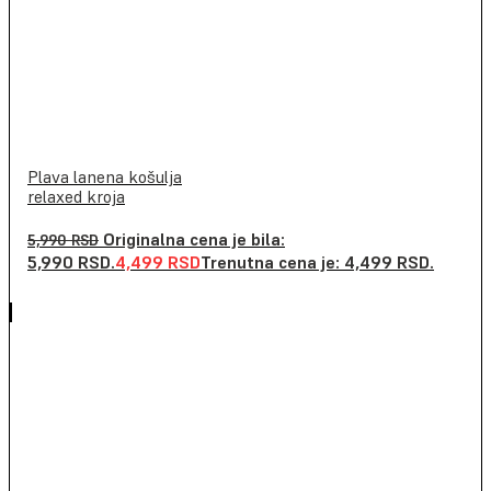
Plava lanena košulja
relaxed kroja
Originalna cena je bila:
5,990
RSD
5,990 RSD.
4,499
RSD
Trenutna cena je: 4,499 RSD.