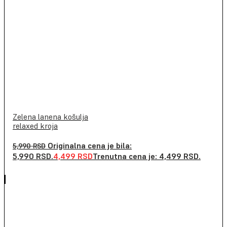
Zelena lanena košulja
relaxed kroja
Originalna cena je bila:
5,990
RSD
5,990 RSD.
4,499
RSD
Trenutna cena je: 4,499 RSD.