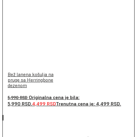
Bež lanena košulja na
pruge sa Herringbone
dezenom
Originalna cena je bila:
5,990
RSD
5,990 RSD.
4,499
RSD
Trenutna cena je: 4,499 RSD.