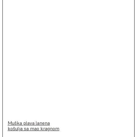
Muška plava lanena
košulja sa mao kragnom