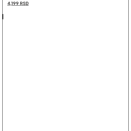
4,199
RSD