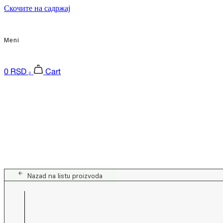
Скочите на садржај
Meni
0
RSD
Cart
0
Nazad na listu proizvoda