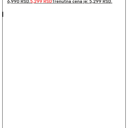
6,990 RSD.
5,299
RSD
Trenutna cena je: 5,299 RSD.