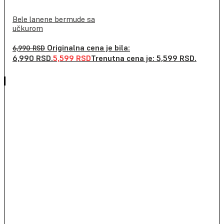
Bele lanene bermude sa
učkurom
Originalna cena je bila:
6,990
RSD
6,990 RSD.
5,599
RSD
Trenutna cena je: 5,599 RSD.