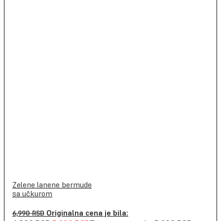
Zelene lanene bermude
sa učkurom
Originalna cena je bila:
6,990
RSD