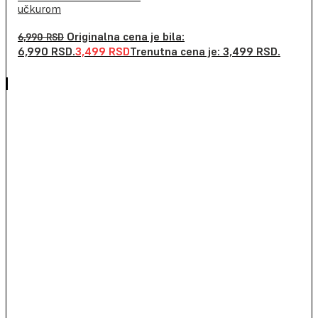
učkurom
Originalna cena je bila:
6,990
RSD
6,990 RSD.
3,499
RSD
Trenutna cena je: 3,499 RSD.