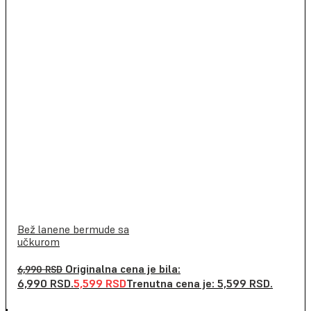
Bež lanene bermude sa
učkurom
Originalna cena je bila:
6,990
RSD
6,990 RSD.
5,599
RSD
Trenutna cena je: 5,599 RSD.