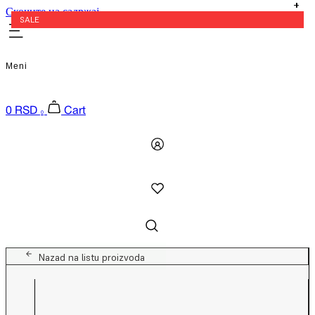
Скочите на садржај
SALE
SALE
SALE
SALE
Meni
0
RSD
Cart
0
Nazad na listu proizvoda