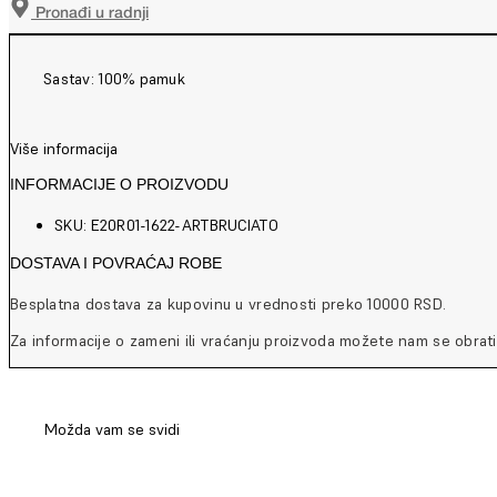
Pronađi u radnji
Sastav: 100% pamuk
Više informacija
INFORMACIJE O PROIZVODU
SKU: E20R01-1622-ARTBRUCIATO
DOSTAVA I POVRAĆAJ ROBE
Besplatna dostava za kupovinu u vrednosti preko 10000 RSD.
Za informacije o zameni ili vraćanju proizvoda možete nam se obrati
Možda vam se svidi