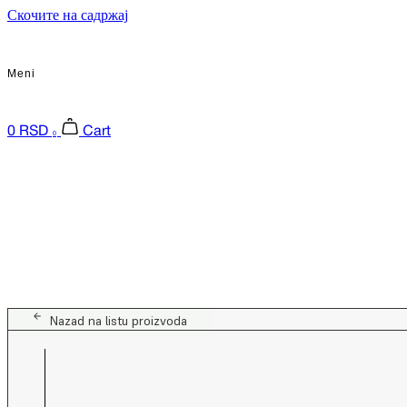
Скочите на садржај
Meni
0
RSD
Cart
0
Nazad na listu proizvoda