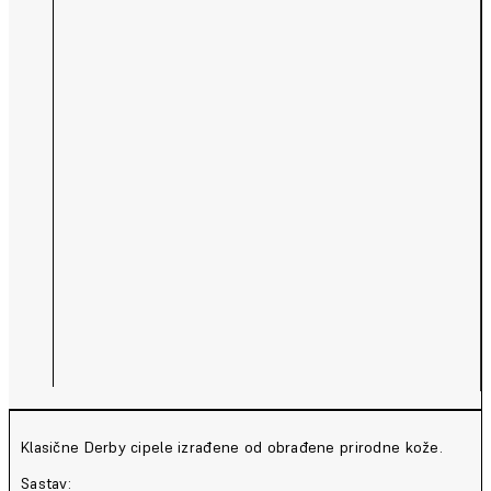
Klasične Derby cipele izrađene od obrađene prirodne kože.
Sastav: