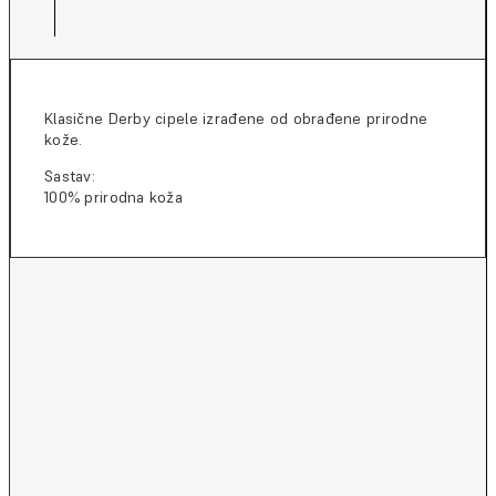
Klasične Derby cipele izrađene od obrađene prirodne
kože.
Sastav:
100% prirodna koža