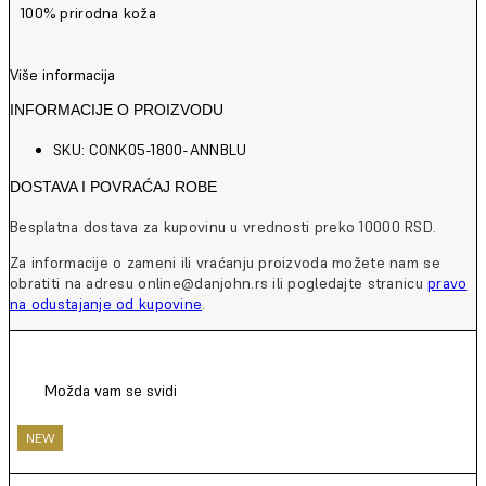
100% prirodna koža
Više informacija
INFORMACIJE O PROIZVODU
SKU: CONK05-1800-ANNBLU
DOSTAVA I POVRAĆAJ ROBE
Besplatna dostava za kupovinu u vrednosti preko 10000 RSD.
Za informacije o zameni ili vraćanju proizvoda možete nam se
obratiti na adresu online@danjohn.rs ili pogledajte stranicu
pravo
na odustajanje od kupovine
.
Možda vam se svidi
NEW
NEW
NEW
NEW
NEW
NEW
NEW