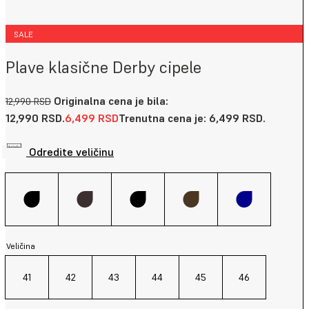
SALE
Plave klasične Derby cipele
Originalna cena je bila:
12,990
RSD
12,990 RSD.
6,499
RSD
Trenutna cena je: 6,499 RSD.
Odredite veličinu
Veličina
41
42
43
44
45
46