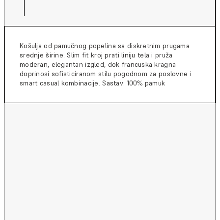
Košulja od pamučnog popelina sa diskretnim prugama
srednje širine. Slim fit kroj prati liniju tela i pruža
moderan, elegantan izgled, dok francuska kragna
doprinosi sofisticiranom stilu pogodnom za poslovne i
smart casual kombinacije. Sastav: 100% pamuk