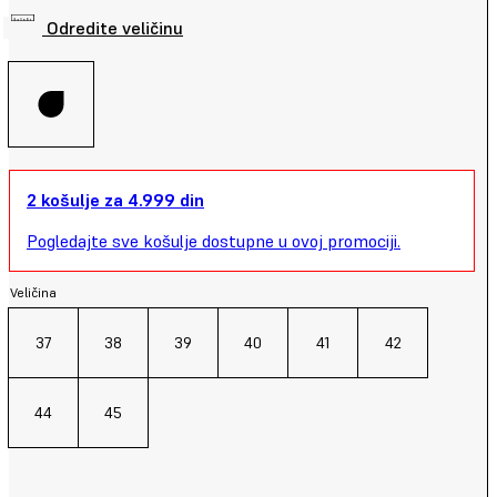
Odredite veličinu
2 košulje za 4.999 din
Pogledajte sve košulje dostupne u ovoj promociji.
Veličina
37
38
39
40
41
42
44
45