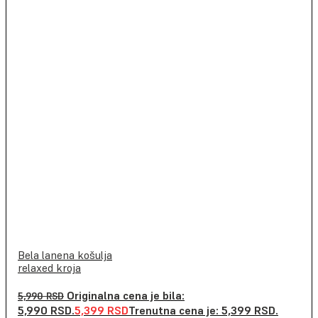
Bela lanena košulja
relaxed kroja
Originalna cena je bila:
5,990
RSD
5,990 RSD.
5,399
RSD
Trenutna cena je: 5,399 RSD.