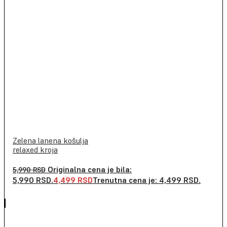
Zelena lanena košulja
relaxed kroja
Originalna cena je bila:
5,990
RSD
5,990 RSD.
4,499
RSD
Trenutna cena je: 4,499 RSD.