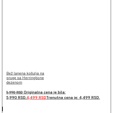
Bež lanena košulja na
pruge sa Herringbone
dezenom
Originalna cena je bila:
5,990
RSD
5,990 RSD.
4,499
RSD
Trenutna cena je: 4,499 RSD.