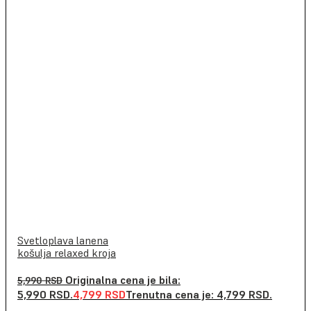
Svetloplava lanena
košulja relaxed kroja
Originalna cena je bila:
5,990
RSD
5,990 RSD.
4,799
RSD
Trenutna cena je: 4,799 RSD.