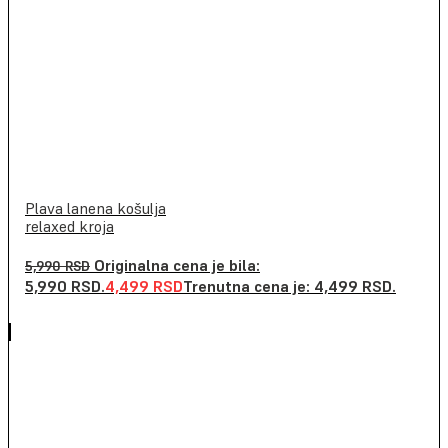
Plava lanena košulja
relaxed kroja
Originalna cena je bila:
5,990
RSD
5,990 RSD.
4,499
RSD
Trenutna cena je: 4,499 RSD.