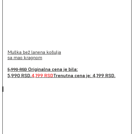
Muška bež lanena košulja
sa mao kragnom
Originalna cena je bila:
5,990
RSD
5,990 RSD.
4,199
RSD
Trenutna cena je: 4,199 RSD.