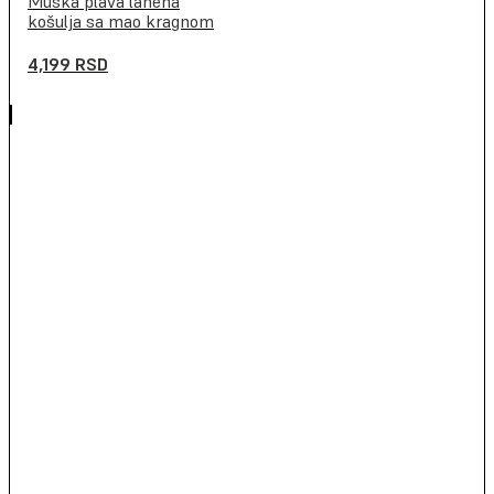
Muška plava lanena
košulja sa mao kragnom
4,199
RSD