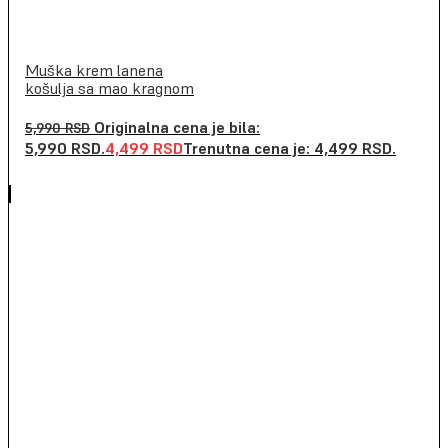
Muška krem lanena
košulja sa mao kragnom
Originalna cena je bila:
5,990
RSD
5,990 RSD.
4,499
RSD
Trenutna cena je: 4,499 RSD.