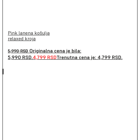
Pink lanena košulja
relaxed kroja
Originalna cena je bila:
5,990
RSD
5,990 RSD.
4,799
RSD
Trenutna cena je: 4,799 RSD.