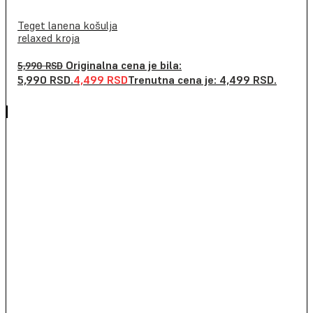
Teget lanena košulja
relaxed kroja
Originalna cena je bila:
5,990
RSD
5,990 RSD.
4,499
RSD
Trenutna cena je: 4,499 RSD.