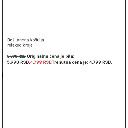
Bež lanena košulja
relaxed kroja
Originalna cena je bila:
5,990
RSD
5,990 RSD.
4,799
RSD
Trenutna cena je: 4,799 RSD.