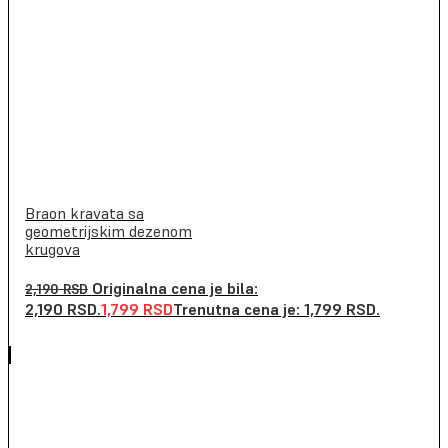
Braon kravata sa
geometrijskim dezenom
krugova
Originalna cena je bila:
2,190
RSD
2,190 RSD.
1,799
RSD
Trenutna cena je: 1,799 RSD.