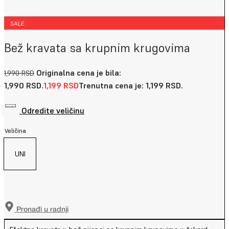
SALE
Bež kravata sa krupnim krugovima
Originalna cena je bila:
1,990
RSD
1,990 RSD.
1,199
RSD
Trenutna cena je: 1,199 RSD.
Odredite veličinu
Veličina
UNI
Pronađi u radnji