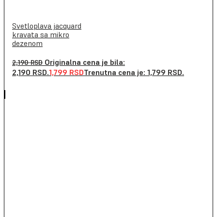
Svetloplava jacquard
kravata sa mikro
dezenom
Originalna cena je bila:
2,190
RSD
2,190 RSD.
1,799
RSD
Trenutna cena je: 1,799 RSD.