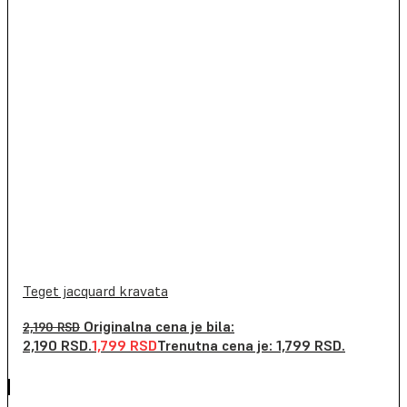
Teget jacquard kravata
Originalna cena je bila:
2,190
RSD
2,190 RSD.
1,799
RSD
Trenutna cena je: 1,799 RSD.