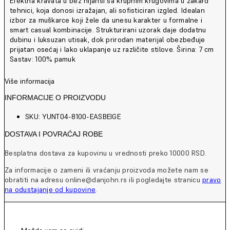
Efektna kravata u bež nijansi sa krupnim krugovima u žakard
tehnici, koja donosi izražajan, ali sofisticiran izgled. Idealan
izbor za muškarce koji žele da unesu karakter u formalne i
smart casual kombinacije. Strukturirani uzorak daje dodatnu
dubinu i luksuzan utisak, dok prirodan materijal obezbeđuje
prijatan osećaj i lako uklapanje uz različite stilove. Širina: 7 cm
Sastav: 100% pamuk
Više informacija
INFORMACIJE O PROIZVODU
SKU: YUNT04-8100-EASBEIGE
DOSTAVA I POVRAĆAJ ROBE
Besplatna dostava za kupovinu u vrednosti preko 10000 RSD.
Za informacije o zameni ili vraćanju proizvoda možete nam se
obratiti na adresu online@danjohn.rs ili pogledajte stranicu
pravo
na odustajanje od kupovine
.