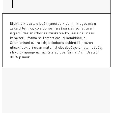
Efektna kravata u bež nijansi sa krupnim krugovima u
žakard tehnici, koja donosi izražajan, ali sofisticiran
izgled. Idealan izbor za muškarce koji žele da unesu
karakter u formalne i smart casual kombinacije.
Strukturirani uzorak daje dodatnu dubinu i luksuzan
utisak, dok prirodan materijal obezbeđuje prijatan osećaj
i lako uklapanje uz različite stilove. Širina: 7 cm Sastav:
100% pamuk