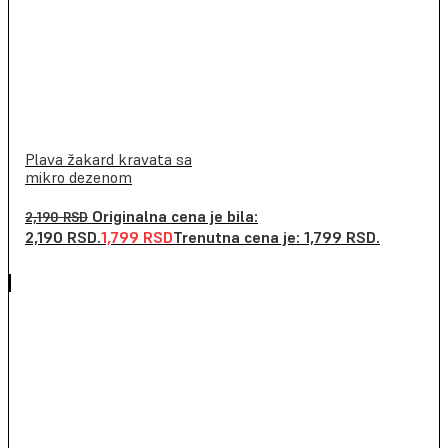
Plava žakard kravata sa
mikro dezenom
Originalna cena je bila:
2,190
RSD
2,190 RSD.
1,799
RSD
Trenutna cena je: 1,799 RSD.