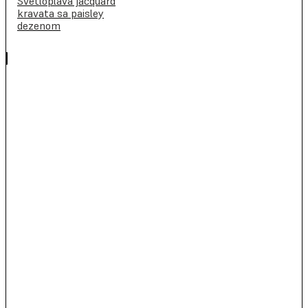
Svetloplava jacquard
kravata sa paisley
dezenom