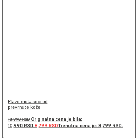
Plave mokasine od
prevrnute kože
Originalna cena je bila:
10,990
RSD
10,990 RSD.
8,799
RSD
Trenutna cena je: 8,799 RSD.