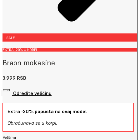
SALE
EXTRA -20% U KORPI
Braon mokasine
3,999
RSD
Odredite veličinu
Extra -20% popusta na ovaj model
Obračunava se u korpi.
Veličina