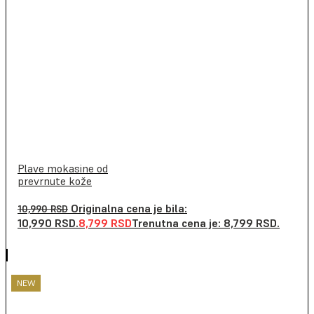
Plave mokasine od
prevrnute kože
Originalna cena je bila:
10,990
RSD
10,990 RSD.
8,799
RSD
Trenutna cena je: 8,799 RSD.
NEW
NEW
NEW
NEW
NEW
NEW
NEW