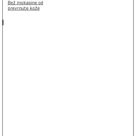
Bež mokasine od
prevrnute kože