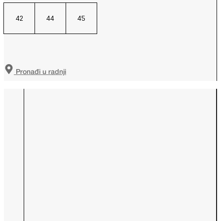
42
44
45
Pronađi u radnji