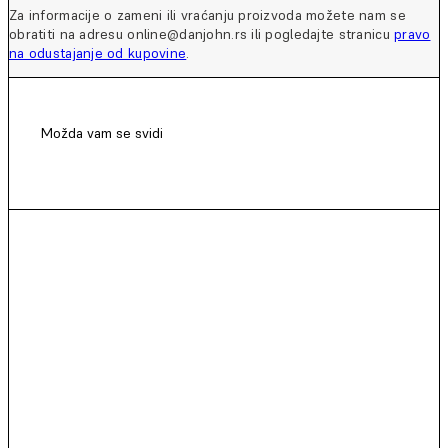
Za informacije o zameni ili vraćanju proizvoda možete nam se
obratiti na adresu online@danjohn.rs ili pogledajte stranicu
pravo
na odustajanje od kupovine
.
Možda vam se svidi