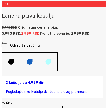
SALE
Lanena plava košulja
Originalna cena je bila:
5,990
RSD
5,990 RSD.
2,999
RSD
Trenutna cena je: 2,999 RSD.
Odredite veličinu
2 košulje za 4.999 din
Pogledajte sve košulje dostupne u ovoj promociji.
Veličina