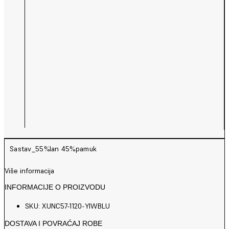
Sastav_55%lan 45%pamuk
Više informacija
INFORMACIJE O PROIZVODU
SKU: XUNC57-1120-YIWBLU
DOSTAVA I POVRAĆAJ ROBE