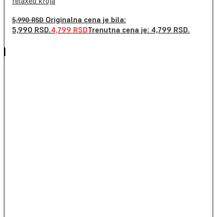
relaxed kroja
Originalna cena je bila:
5,990
RSD
5,990 RSD.
4,799
RSD
Trenutna cena je: 4,799 RSD.