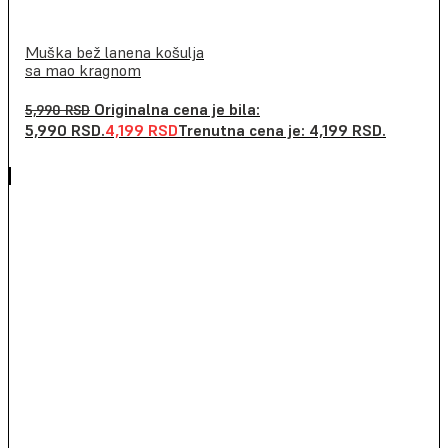
Muška bež lanena košulja
sa mao kragnom
Originalna cena je bila:
5,990
RSD
5,990 RSD.
4,199
RSD
Trenutna cena je: 4,199 RSD.