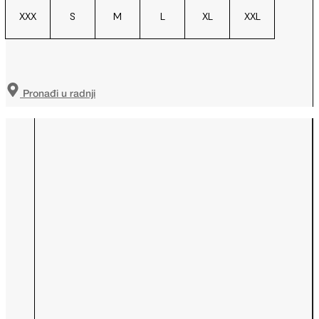
XXX
S
M
L
XL
XXL
Pronađi u radnji