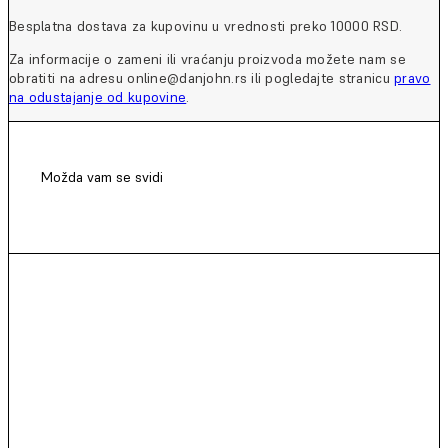
Besplatna dostava za kupovinu u vrednosti preko 10000 RSD.
Za informacije o zameni ili vraćanju proizvoda možete nam se
obratiti na adresu online@danjohn.rs ili pogledajte stranicu
pravo
na odustajanje od kupovine
.
Možda vam se svidi