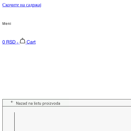
Скочите на садржај
Meni
0
RSD
Cart
0
Nazad na listu proizvoda