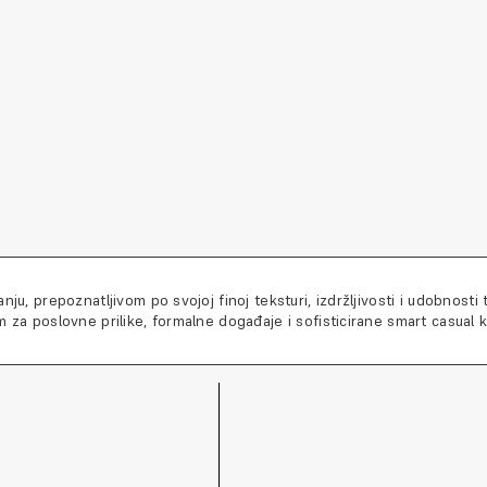
ju, prepoznatljivom po svojoj finoj teksturi, izdržljivosti i udobnosti
m za poslovne prilike, formalne događaje i sofisticirane smart casual