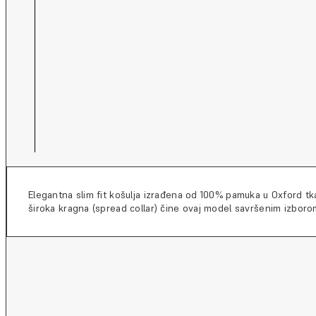
Elegantna slim fit košulja izrađena od 100% pamuka u Oxford tkan
široka kragna (spread collar) čine ovaj model savršenim izboro