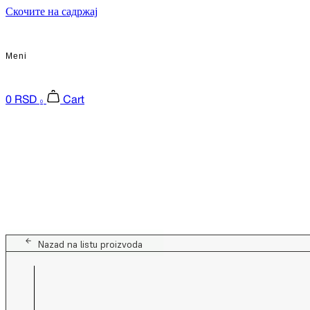
Скочите на садржај
Meni
0
RSD
Cart
0
Nazad na listu proizvoda