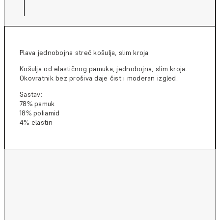
Plava jednobojna streč košulja, slim kroja
Košulja od elastičnog pamuka, jednobojna, slim kroja.
Okovratnik bez prošiva daje čist i moderan izgled.
Sastav:
78% pamuk
18% poliamid
4% elastin