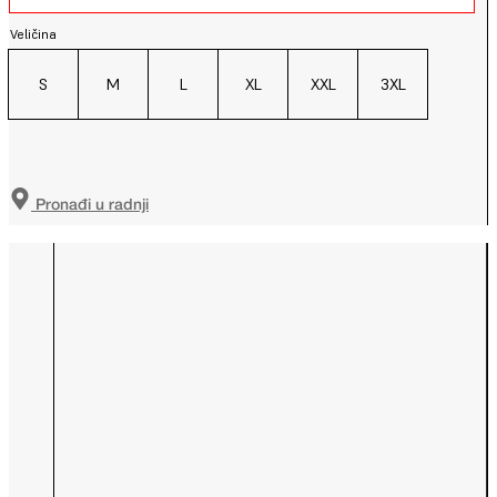
Veličina
S
M
L
XL
XXL
3XL
Pronađi u radnji