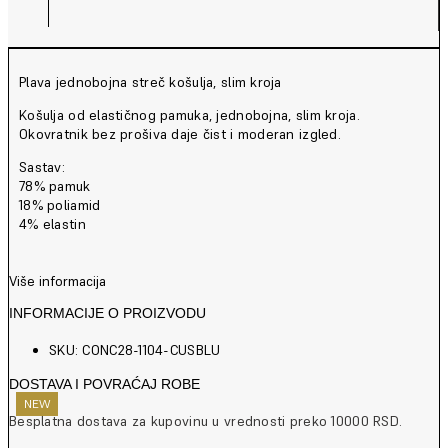
Plava jednobojna streč košulja, slim kroja
Košulja od elastičnog pamuka, jednobojna, slim kroja.
Okovratnik bez prošiva daje čist i moderan izgled.
Sastav:
78% pamuk
18% poliamid
4% elastin
Više informacija
INFORMACIJE O PROIZVODU
SKU: CONC28-1104-CUSBLU
DOSTAVA I POVRAĆAJ ROBE
NEW
NEW
NEW
NEW
NEW
NEW
NEW
NEW
NEW
NEW
NEW
NEW
Besplatna dostava za kupovinu u vrednosti preko 10000 RSD.