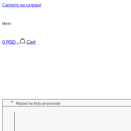
Скочите на садржај
Meni
0
RSD
Cart
0
Nazad na listu proizvoda