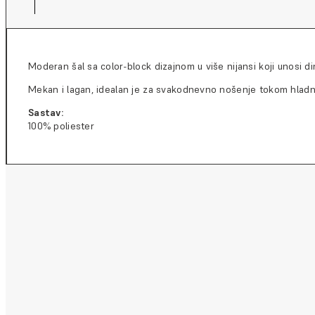
Moderan šal sa color-block dizajnom u više nijansi koji unosi di
Mekan i lagan, idealan je za svakodnevno nošenje tokom hladniji
Sastav:
100% poliester