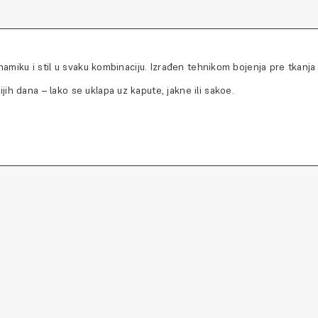
namiku i stil u svaku kombinaciju. Izrađen tehnikom bojenja pre tkanja
h dana – lako se uklapa uz kapute, jakne ili sakoe.