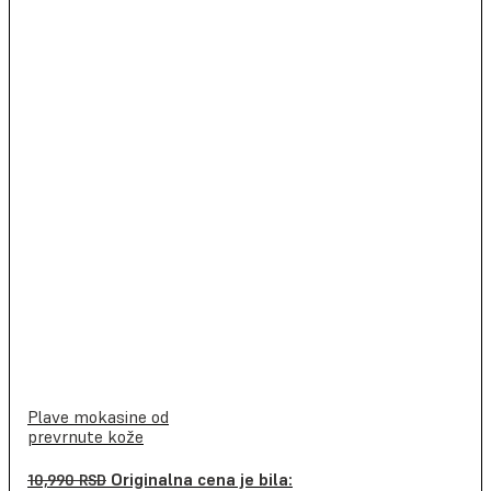
Plave mokasine od
prevrnute kože
Originalna cena je bila:
10,990
RSD