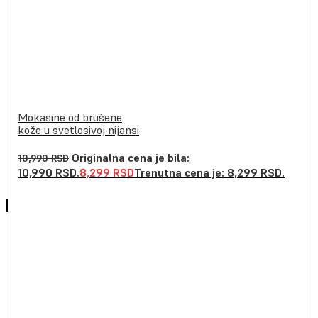
Mokasine od brušene
kože u svetlosivoj nijansi
Originalna cena je bila:
10,990
RSD
10,990 RSD.
8,299
RSD
Trenutna cena je: 8,299 RSD.