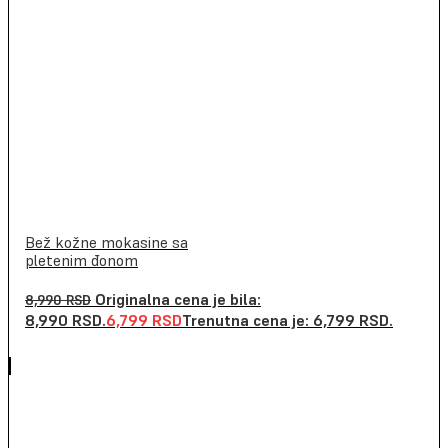
Bež kožne mokasine sa
pletenim đonom
Originalna cena je bila:
8,990
RSD
8,990 RSD.
6,799
RSD
Trenutna cena je: 6,799 RSD.