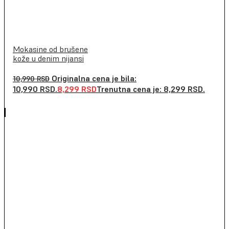
Mokasine od brušene
kože u denim nijansi
Originalna cena je bila:
10,990
RSD
10,990 RSD.
8,299
RSD
Trenutna cena je: 8,299 RSD.