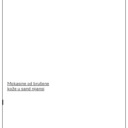
Mokasine od brušene
kože u sand nijansi