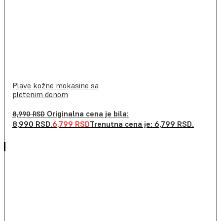
Plave kožne mokasine sa
pletenim đonom
Originalna cena je bila:
8,990
RSD
8,990 RSD.
6,799
RSD
Trenutna cena je: 6,799 RSD.