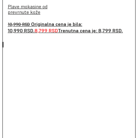
Plave mokasine od
prevrnute kože
Originalna cena je bila:
10,990
RSD
10,990 RSD.
8,799
RSD
Trenutna cena je: 8,799 RSD.