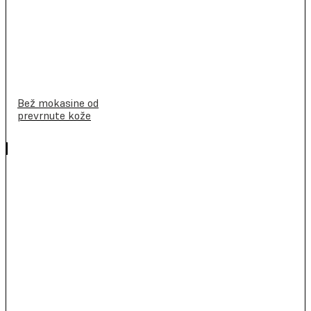
Bež mokasine od
prevrnute kože