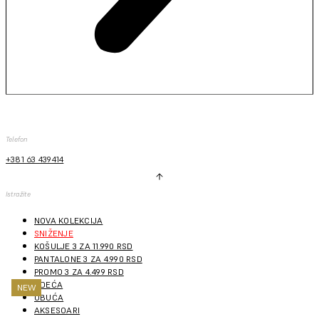
Telefon
+381 63 439414
Istražite
NOVA KOLEKCIJA
SNIŽENJE
KOŠULJE 3 ZA 11.990 RSD
PANTALONE 3 ZA 4.990 RSD
PROMO 3 ZA 4.499 RSD
ODEĆA
NEW
NEW
NEW
NEW
NEW
NEW
NEW
OBUĆA
AKSESOARI