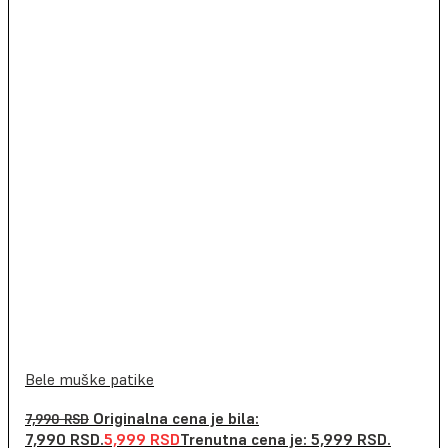
Bele muške patike
Originalna cena je bila:
7,990
RSD
7,990 RSD.
5,999
RSD
Trenutna cena je: 5,999 RSD.