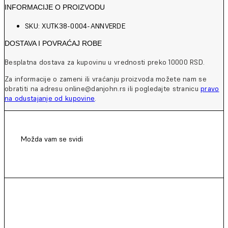
INFORMACIJE O PROIZVODU
SKU: XUTK38-0004-ANNVERDE
DOSTAVA I POVRAĆAJ ROBE
Besplatna dostava za kupovinu u vrednosti preko 10000 RSD.
Za informacije o zameni ili vraćanju proizvoda možete nam se
obratiti na adresu online@danjohn.rs ili pogledajte stranicu
pravo
na odustajanje od kupovine
.
Možda vam se svidi