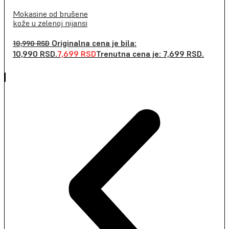
Mokasine od brušene
kože u zelenoj nijansi
Originalna cena je bila:
10,990
RSD
10,990 RSD.
7,699
RSD
Trenutna cena je: 7,699 RSD.