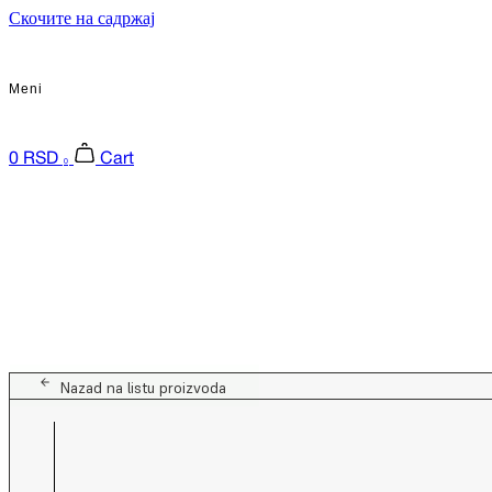
Скочите на садржај
Meni
0
RSD
Cart
0
Nazad na listu proizvoda