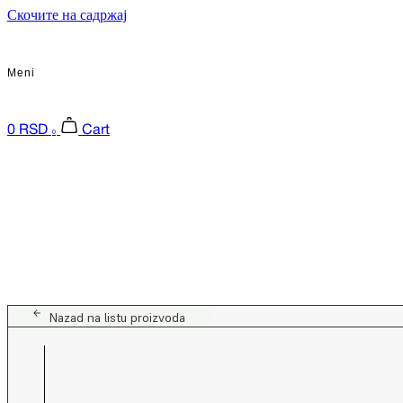
Скочите на садржај
Meni
0
RSD
Cart
0
Nazad na listu proizvoda