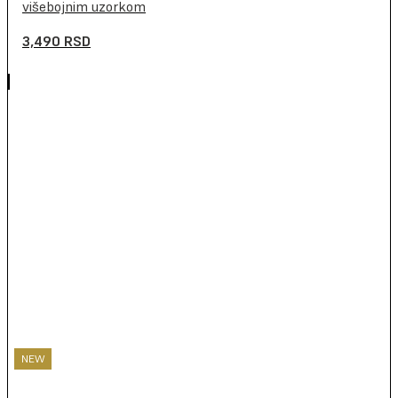
višebojnim uzorkom
3,490
RSD
NEW
NEW