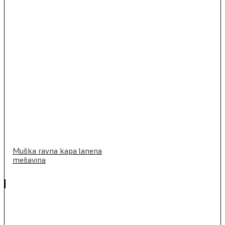
Muška ravna kapa lanena
mešavina