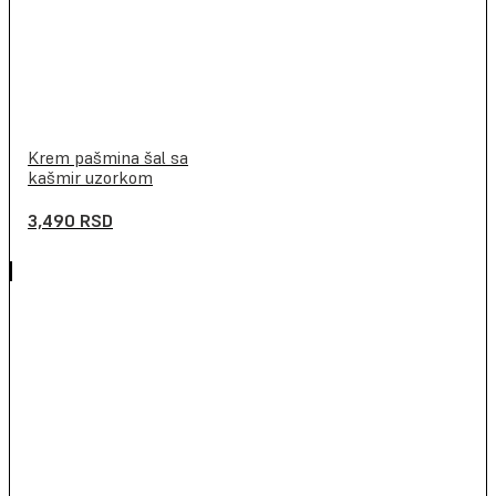
Krem pašmina šal sa
kašmir uzorkom
3,490
RSD