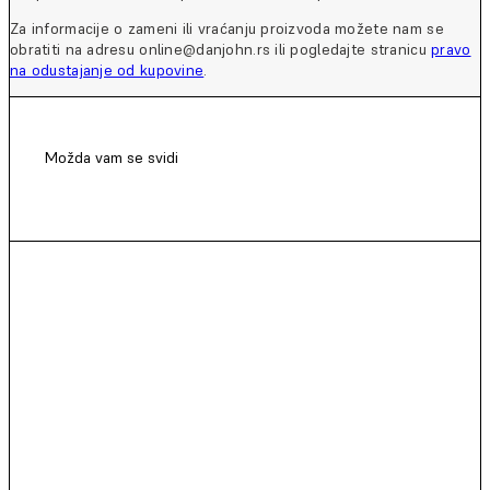
Za informacije o zameni ili vraćanju proizvoda možete nam se
obratiti na adresu online@danjohn.rs ili pogledajte stranicu
pravo
na odustajanje od kupovine
.
Možda vam se svidi