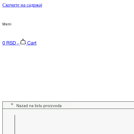
Скочите на садржај
Meni
0
RSD
Cart
0
Nazad na listu proizvoda